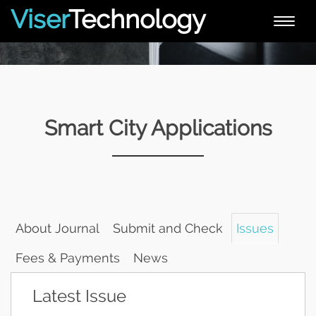
Viser
Technology
Toggle
naviga
Smart City Applications
About Journal
Submit and Check
Issues
Fees & Payments
News
Latest Issue