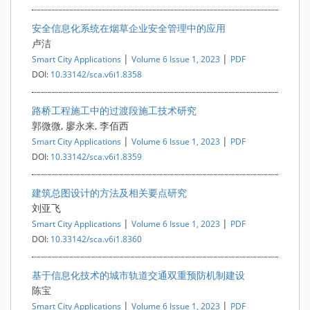
安全信息化系统在烟草企业安全管理中的应用
卢洁
|
|
Smart City Applications
Volume 6 Issue 1, 2023
PDF
DOI:
10.33142/sca.v6i1.8358
路桥工程施工中的过渡段施工技术研究
郭微微, 廖永来, 李佰西
|
|
Smart City Applications
Volume 6 Issue 1, 2023
PDF
DOI:
10.33142/sca.v6i1.8359
建筑总图设计的方法及相关要点研究
刘亚飞
|
|
Smart City Applications
Volume 6 Issue 1, 2023
PDF
DOI:
10.33142/sca.v6i1.8360
基于信息化技术的城市轨道交通双重预防机制建设
陈宝
|
|
Smart City Applications
Volume 6 Issue 1, 2023
PDF