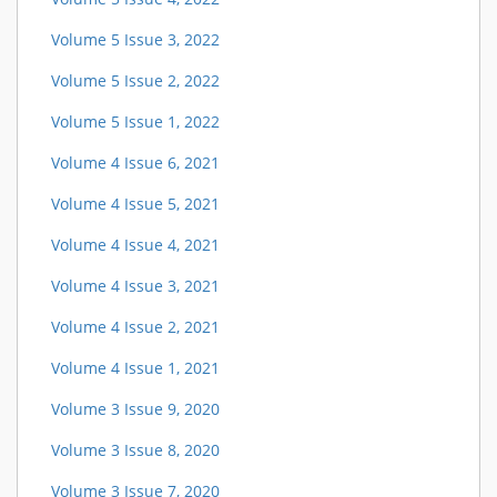
Volume 5 Issue 3, 2022
Volume 5 Issue 2, 2022
Volume 5 Issue 1, 2022
Volume 4 Issue 6, 2021
Volume 4 Issue 5, 2021
Volume 4 Issue 4, 2021
Volume 4 Issue 3, 2021
Volume 4 Issue 2, 2021
Volume 4 Issue 1, 2021
Volume 3 Issue 9, 2020
Volume 3 Issue 8, 2020
Volume 3 Issue 7, 2020