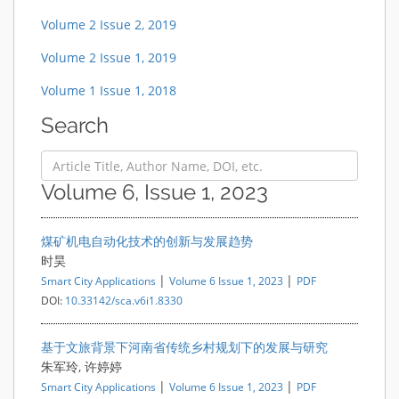
Volume 2 Issue 2, 2019
Volume 2 Issue 1, 2019
Volume 1 Issue 1, 2018
Search
Volume 6, Issue 1, 2023
煤矿机电自动化技术的创新与发展趋势
时昊
|
|
Smart City Applications
Volume 6 Issue 1, 2023
PDF
DOI:
10.33142/sca.v6i1.8330
基于文旅背景下河南省传统乡村规划下的发展与研究
朱军玲, 许婷婷
|
|
Smart City Applications
Volume 6 Issue 1, 2023
PDF