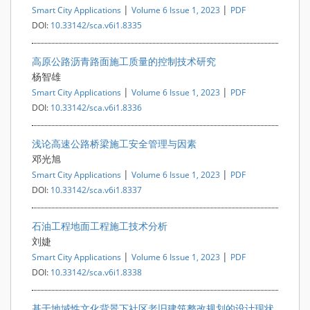
|
|
Smart City Applications
Volume 6 Issue 1, 2023
PDF
DOI:
10.33142/sca.v6i1.8335
高原公路沥青路面施工质量的控制技术研究
杨智雄
|
|
Smart City Applications
Volume 6 Issue 1, 2023
PDF
DOI:
10.33142/sca.v6i1.8336
浅论高速公路桥梁施工安全管理与因素
邓光旭
|
|
Smart City Applications
Volume 6 Issue 1, 2023
PDF
DOI:
10.33142/sca.v6i1.8337
石油工程地面工程施工技术分析
刘婕
|
|
Smart City Applications
Volume 6 Issue 1, 2023
PDF
DOI:
10.33142/sca.v6i1.8338
基于地域性文化背景下社区老旧建筑整改规划的设计现状