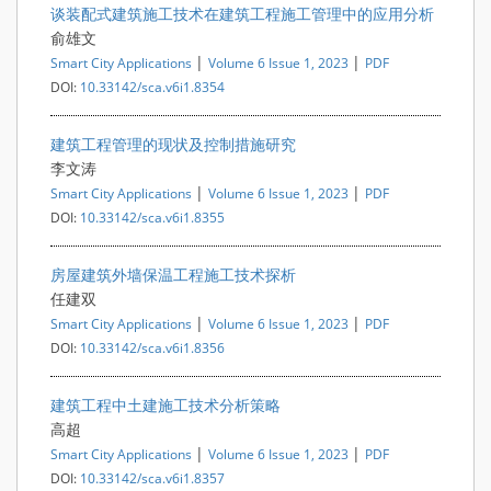
谈装配式建筑施工技术在建筑工程施工管理中的应用分析
俞雄文
|
|
Smart City Applications
Volume 6 Issue 1, 2023
PDF
DOI:
10.33142/sca.v6i1.8354
建筑工程管理的现状及控制措施研究
李文涛
|
|
Smart City Applications
Volume 6 Issue 1, 2023
PDF
DOI:
10.33142/sca.v6i1.8355
房屋建筑外墙保温工程施工技术探析
任建双
|
|
Smart City Applications
Volume 6 Issue 1, 2023
PDF
DOI:
10.33142/sca.v6i1.8356
建筑工程中土建施工技术分析策略
高超
|
|
Smart City Applications
Volume 6 Issue 1, 2023
PDF
DOI:
10.33142/sca.v6i1.8357