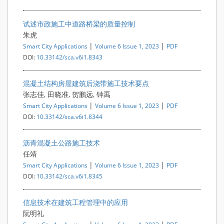
试述市政施工中道路桥梁的质量控制
朱虎
|
|
Smart City Applications
Volume 6 Issue 1, 2023
PDF
DOI:
10.33142/sca.v6i1.8343
混凝土结构房屋建筑后浇带施工技术要点
张志佳, 田晓准, 贺鹏远, 钟禹
|
|
Smart City Applications
Volume 6 Issue 1, 2023
PDF
DOI:
10.33142/sca.v6i1.8344
沥青混凝土公路施工技术
任靖
|
|
Smart City Applications
Volume 6 Issue 1, 2023
PDF
DOI:
10.33142/sca.v6i1.8345
信息技术在建筑工程管理中的应用
阮明礼