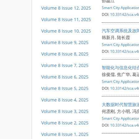
邵蕊江
Volume 8 Issue 12, 2025
Smart City Applicatio
DOI:
10.33142/sca.v4
Volume 8 Issue 11, 2025
汽车空调系统及故
Volume 8 Issue 10, 2025
韩新月, 陆长霞
Volume 8 Issue 9, 2025
Smart City Applicatio
DOI:
10.33142/sca.v4
Volume 8 Issue 8, 2025
Volume 8 Issue 7, 2025
智能化与信息化结
徐俊儒, 焦广华, 葛
Volume 8 Issue 6, 2025
Smart City Applicatio
Volume 8 Issue 5, 2025
DOI:
10.33142/sca.v4
Volume 8 Issue 4, 2025
大数据时代智慧旅
Volume 8 Issue 3, 2025
何丞刚, 方小明, 冯
Smart City Applicatio
Volume 8 Issue 2, 2025
DOI:
10.33142/sca.v4
Volume 8 Issue 1, 2025