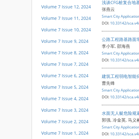
浅谈CFG桩复合地
Volume 7 Issue 12, 2024
张燕云
Smart City Applicatio
Volume 7 Issue 11, 2024
DOI:
10.33142/sca.v4
Volume 7 Issue 10, 2024
公路工程路基路面
Volume 7 Issue 9, 2024
李小军, 邵海燕
Volume 7 Issue 8, 2024
Smart City Applicatio
DOI:
10.33142/sca.v4
Volume 7 Issue 7, 2024
Volume 7 Issue 6, 2024
建筑工程弱电智能
曹先锋
Volume 7 Issue 5, 2024
Smart City Applicatio
DOI:
10.33142/sca.v4
Volume 7 Issue 4, 2024
Volume 7 Issue 3, 2024
水面无人艇危险规
郭强, 冷金英, 马义
Volume 7 Issue 2, 2024
Smart City Applicatio
Volume 7 Issue 1, 2024
DOI:
10.33142/sca.v4