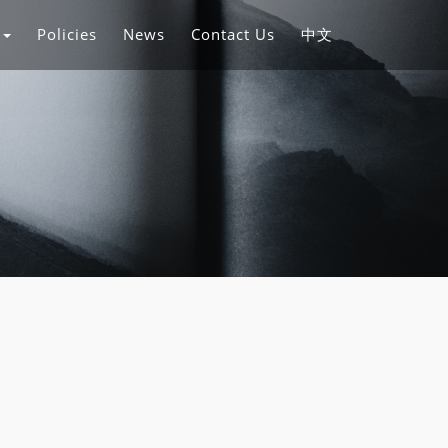
s
Policies
News
Contact Us
中文