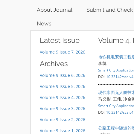
About Journal
Submit and Check
News
Latest Issue
Volume 4, 
Volume 9 Issue 7, 2026
地铁机电安装工程
Archives
李凯
Smart City Applicatio
Volume 9 Issue 6, 2026
DOI:
10.33142/sca.v4
Volume 9 Issue 5, 2026
现代水面无人艇技
Volume 9 Issue 4, 2026
马义彬, 王伟, 冷金
Smart City Applicatio
Volume 9 Issue 3, 2026
DOI:
10.33142/sca.v4
Volume 9 Issue 2, 2026
公路工程中隧道的
Volume 9 Issue 1, 2026