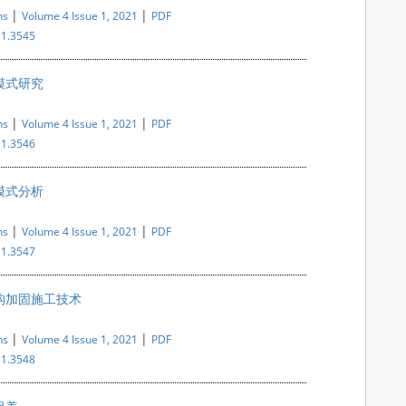
|
|
ns
Volume 4 Issue 1, 2021
PDF
i1.3545
模式研究
|
|
ns
Volume 4 Issue 1, 2021
PDF
i1.3546
模式分析
|
|
ns
Volume 4 Issue 1, 2021
PDF
i1.3547
构加固施工技术
|
|
ns
Volume 4 Issue 1, 2021
PDF
i1.3548