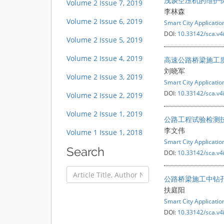
浅谈空压机的维护
Volume 2 Issue 7, 2019
李林森
Volume 2 Issue 6, 2019
Smart City Applicatio
DOI:
10.33142/sca.v4
Volume 2 Issue 5, 2019
Volume 2 Issue 4, 2019
高速公路桥梁施工
刘晓军
Volume 2 Issue 3, 2019
Smart City Applicatio
DOI:
10.33142/sca.v4
Volume 2 Issue 2, 2019
Volume 2 Issue 1, 2019
公路工程试验检测
李文伟
Volume 1 Issue 1, 2018
Smart City Applicatio
Search
DOI:
10.33142/sca.v4
公路桥梁施工中钻
扶庭阳
Smart City Applicatio
DOI:
10.33142/sca.v4