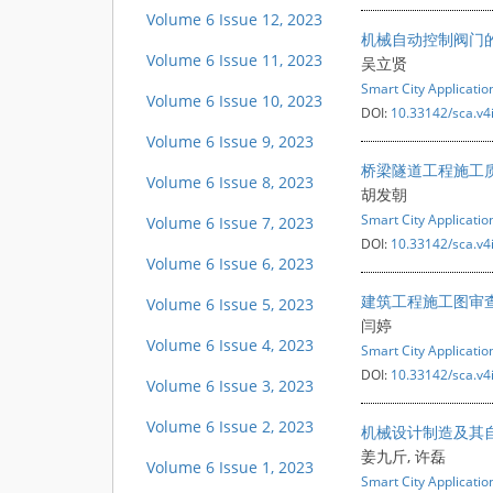
Volume 6 Issue 12, 2023
机械自动控制阀门
Volume 6 Issue 11, 2023
吴立贤
Smart City Applicatio
Volume 6 Issue 10, 2023
DOI:
10.33142/sca.v4
Volume 6 Issue 9, 2023
桥梁隧道工程施工
Volume 6 Issue 8, 2023
胡发朝
Smart City Applicatio
Volume 6 Issue 7, 2023
DOI:
10.33142/sca.v4
Volume 6 Issue 6, 2023
建筑工程施工图审
Volume 6 Issue 5, 2023
闫婷
Volume 6 Issue 4, 2023
Smart City Applicatio
DOI:
10.33142/sca.v4
Volume 6 Issue 3, 2023
Volume 6 Issue 2, 2023
机械设计制造及其
姜九斤, 许磊
Volume 6 Issue 1, 2023
Smart City Applicatio