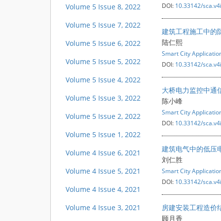
DOI:
10.33142/sca.v4
Volume 5 Issue 8, 2022
Volume 5 Issue 7, 2022
建筑工程施工中的
陆仁熙
Volume 5 Issue 6, 2022
Smart City Applicatio
Volume 5 Issue 5, 2022
DOI:
10.33142/sca.v4
Volume 5 Issue 4, 2022
大桥电力监控中通
Volume 5 Issue 3, 2022
陈小峰
Smart City Applicatio
Volume 5 Issue 2, 2022
DOI:
10.33142/sca.v4
Volume 5 Issue 1, 2022
建筑电气中的低压
Volume 4 Issue 6, 2021
刘仁胜
Volume 4 Issue 5, 2021
Smart City Applicatio
DOI:
10.33142/sca.v4
Volume 4 Issue 4, 2021
Volume 4 Issue 3, 2021
房建安装工程造价
顾月香