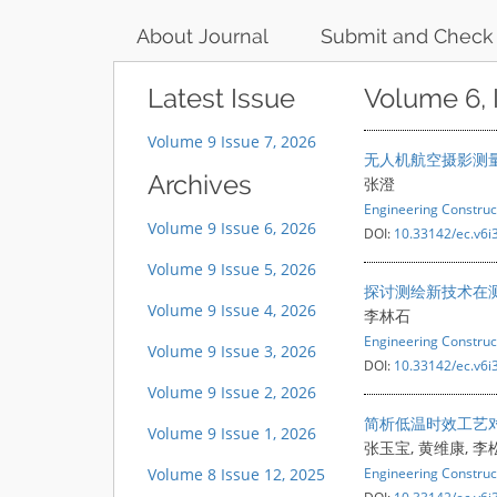
About Journal
Submit and Check
Latest Issue
Volume 6, 
Volume 9 Issue 7, 2026
无人机航空摄影测
Archives
张澄
Engineering Construc
Volume 9 Issue 6, 2026
DOI:
10.33142/ec.v6i
Volume 9 Issue 5, 2026
探讨测绘新技术在
Volume 9 Issue 4, 2026
李林石
Engineering Construc
Volume 9 Issue 3, 2026
DOI:
10.33142/ec.v6i
Volume 9 Issue 2, 2026
简析低温时效工艺
Volume 9 Issue 1, 2026
张玉宝, 黄维康, 李
Volume 8 Issue 12, 2025
Engineering Construc