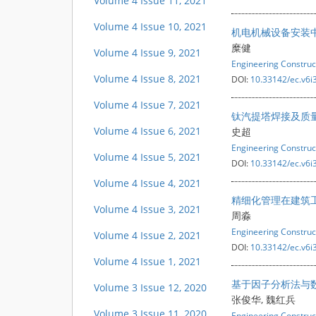
Volume 4 Issue 11, 2021
Volume 4 Issue 10, 2021
机电机械设备安装
糜健
Volume 4 Issue 9, 2021
Engineering Construc
Volume 4 Issue 8, 2021
DOI:
10.33142/ec.v6i
Volume 4 Issue 7, 2021
钛汽提塔焊接及质
Volume 4 Issue 6, 2021
史超
Engineering Construc
Volume 4 Issue 5, 2021
DOI:
10.33142/ec.v6i
Volume 4 Issue 4, 2021
精细化管理在建筑
Volume 4 Issue 3, 2021
周淼
Engineering Construc
Volume 4 Issue 2, 2021
DOI:
10.33142/ec.v6i
Volume 4 Issue 1, 2021
基于因子分析法与
Volume 3 Issue 12, 2020
张俊华, 魏红兵
Volume 3 Issue 11, 2020
Engineering Construc