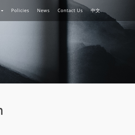
s
Policies
News
Contact Us
中文
n