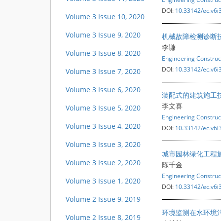
DOI:
10.33142/ec.v6i
Volume 3 Issue 10, 2020
Volume 3 Issue 9, 2020
机械故障检测诊断
李谦
Volume 3 Issue 8, 2020
Engineering Construc
DOI:
10.33142/ec.v6i
Volume 3 Issue 7, 2020
Volume 3 Issue 6, 2020
装配式的建筑施工
李文喜
Volume 3 Issue 5, 2020
Engineering Construc
Volume 3 Issue 4, 2020
DOI:
10.33142/ec.v6i
Volume 3 Issue 3, 2020
城市园林绿化工程
Volume 3 Issue 2, 2020
陈千金
Engineering Construc
Volume 3 Issue 1, 2020
DOI:
10.33142/ec.v6i
Volume 2 Issue 9, 2019
环境监测在水环境
Volume 2 Issue 8, 2019