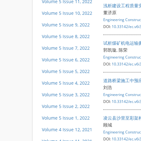
Volume 5 Issue 11, 2022
浅析建设工程质量
董济原
Volume 5 Issue 10, 2022
Engineering Construc
Volume 5 Issue 9, 2022
DOI:
10.33142/ec.v6i
Volume 5 Issue 8, 2022
试析煤矿机电运输
Volume 5 Issue 7, 2022
郭凯璇, 陈荣
Engineering Construc
Volume 5 Issue 6, 2022
DOI:
10.33142/ec.v6i
Volume 5 Issue 5, 2022
道路桥梁施工中预
Volume 5 Issue 4, 2022
刘浩
Volume 5 Issue 3, 2022
Engineering Construc
DOI:
10.33142/ec.v6i
Volume 5 Issue 2, 2022
Volume 5 Issue 1, 2022
凌云县沙里至彩架
顾城
Volume 4 Issue 12, 2021
Engineering Construc
DOI:
10.33142/ec.v6i