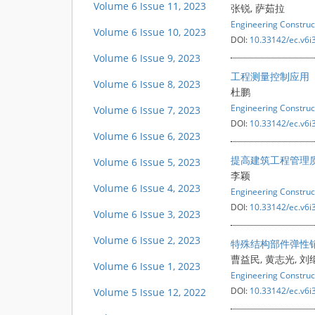
Volume 6 Issue 11, 2023
张锐, 萨茹拉
Engineering Construc
Volume 6 Issue 10, 2023
DOI:
10.33142/ec.v6i
Volume 6 Issue 9, 2023
工程测量控制应用
Volume 6 Issue 8, 2023
杜鹏
Engineering Construc
Volume 6 Issue 7, 2023
DOI:
10.33142/ec.v6i
Volume 6 Issue 6, 2023
提高建筑工程管理
Volume 6 Issue 5, 2023
李颖
Volume 6 Issue 4, 2023
Engineering Construc
DOI:
10.33142/ec.v6i
Volume 6 Issue 3, 2023
Volume 6 Issue 2, 2023
特殊结构部件弹性
曹益民, 黄志光, 刘
Volume 6 Issue 1, 2023
Engineering Construc
DOI:
10.33142/ec.v6i
Volume 5 Issue 12, 2022