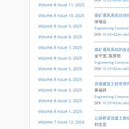
DOI:
10.33142/ec.v6i
Volume 8 Issue 11, 2025
煤矿通风系统自动
Volume 8 Issue 10, 2025
张瑞运
Volume 8 Issue 9, 2025
Engineering Construc
DOI:
10.33142/ec.v6i
Volume 8 Issue 8, 2025
Volume 8 Issue 7, 2025
煤矿通风系统的改
金守宽, 陈景明
Volume 8 Issue 6, 2025
Engineering Construc
Volume 8 Issue 5, 2025
DOI:
10.33142/ec.v6i
Volume 8 Issue 4, 2025
房屋建筑工程管理
Volume 8 Issue 3, 2025
蒋福祥
Engineering Construc
Volume 8 Issue 2, 2025
DOI:
10.33142/ec.v6i
Volume 8 Issue 1, 2025
公路桥梁混凝土裂
Volume 7 Issue 12, 2024
刘文忠