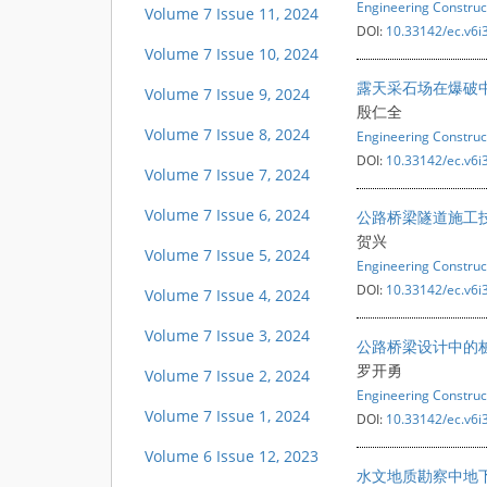
Engineering Construc
Volume 7 Issue 11, 2024
DOI:
10.33142/ec.v6i
Volume 7 Issue 10, 2024
露天采石场在爆破
Volume 7 Issue 9, 2024
殷仁全
Volume 7 Issue 8, 2024
Engineering Construc
DOI:
10.33142/ec.v6i
Volume 7 Issue 7, 2024
Volume 7 Issue 6, 2024
公路桥梁隧道施工
贺兴
Volume 7 Issue 5, 2024
Engineering Construc
DOI:
10.33142/ec.v6i
Volume 7 Issue 4, 2024
Volume 7 Issue 3, 2024
公路桥梁设计中的
罗开勇
Volume 7 Issue 2, 2024
Engineering Construc
Volume 7 Issue 1, 2024
DOI:
10.33142/ec.v6i
Volume 6 Issue 12, 2023
水文地质勘察中地