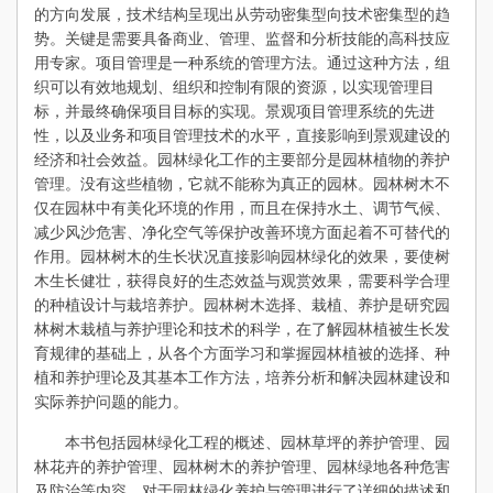
的方向发展，技术结构呈现出从劳动密集型向技术密集型的趋
势。关键是需要具备商业、管理、监督和分析技能的高科技应
用专家。项目管理是一种系统的管理方法。通过这种方法，组
织可以有效地规划、组织和控制有限的资源，以实现管理目
标，并最终确保项目目标的实现。景观项目管理系统的先进
性，以及业务和项目管理技术的水平，直接影响到景观建设的
经济和社会效益。园林绿化工作的主要部分是园林植物的养护
管理。没有这些植物，它就不能称为真正的园林。园林树木不
仅在园林中有美化环境的作用，而且在保持水土、调节气候、
减少风沙危害、净化空气等保护改善环境方面起着不可替代的
作用。园林树木的生长状况直接影响园林绿化的效果，要使树
木生长健壮，获得良好的生态效益与观赏效果，需要科学合理
的种植设计与栽培养护。园林树木选择、栽植、养护是研究园
林树木栽植与养护理论和技术的科学，在了解园林植被生长发
育规律的基础上，从各个方面学习和掌握园林植被的选择、种
植和养护理论及其基本工作方法，培养分析和解决园林建设和
实际养护问题的能力。
本书包括园林绿化工程的概述、园林草坪的养护管理、园
林花卉的养护管理、园林树木的养护管理、园林绿地各种危害
及防治等内容，对于园林绿化养护与管理进行了详细的描述和