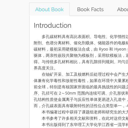
About Book
Book Facts
Abou
Introduction
多孔碳材料具有高比表面积、导电性、化学惰性以
附剂、色谱分离材料、催化剂载体、储能器件的电极
碳材料，最初采用硬模板法合成，由 Ryoo 和 Hyeo
驱体，两亲性嵌段共聚物为模板剂，采用软模板法，
得。与传统多孔材料相比，具有孔隙排列规则、均匀
界高度关注。
在铀矿开采、加工及核燃料后处理过程中会产生大量含铀放
体兼有化学毒性和放射性毒性，如果在环境中大量累
前全球，特别是有核国家所面临的最具挑战性的问题
序、孔径可在 2～50nm 范围内连续可调、介孔形
孔结构性质使金属离子与反应性单体更易进入孔道中
而，介孔碳表面具有吸附特性的活性位点类型单一，-O
本书编著过程中获得了课题组老师和研究生的大力
本书参考了许多相关文献和资料，在此对这些文献
本书出版得到了东华理工大学化学江西省一流学科