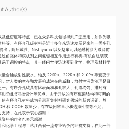
t Author(s)
及低密度等特点，已在众多科技领域得到广泛应用，如作为吸
材料等。有序介孔碳材料是近十多年来迅速发展起来的一类多孔
n 提出，随后戴胜、Nishiyama 以及赵东元以酚醛树脂为碳源前
通过前驱体和模板剂之间氢键相互作用进行有机-有机自组装获
且易于调控的特点，其一经问世便迅速受到化学、物理及材料学
射性废水。铀及 226Ra、222Rn 和 210Po 等衰变子
积，对人类的生存和发展构成潜在的威胁，放射性污染治理是目
之一。有序介孔碳具有比表面积和孔容大、孔道均匀、排列有
状和孔壁组成可控设计等优点。由于开放的有序框架结构和可调的
，使有序介孔材料成为分离富集材料研究领域的新兴课题。然
H 和-COOH 数量少，存在吸附容量小和选择性差等不足。
支持，在此表示衷心感谢！
资料的作者也表示感谢！
和化学工程与工艺江西省一流专业给予的经费支持，在此一并