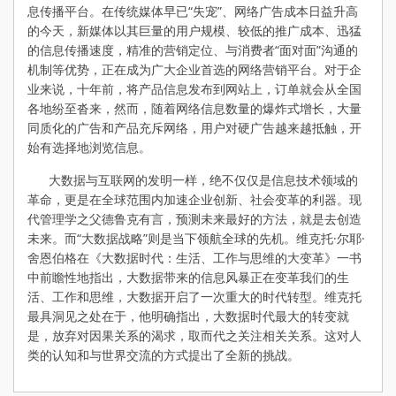
息传播平台。在传统媒体早已“失宠”、网络广告成本日益升高
的今天，新媒体以其巨量的用户规模、较低的推广成本、迅猛
的信息传播速度，精准的营销定位、与消费者“面对面”沟通的
机制等优势，正在成为广大企业首选的网络营销平台。对于企
业来说，十年前，将产品信息发布到网站上，订单就会从全国
各地纷至沓来，然而，随着网络信息数量的爆炸式增长，大量
同质化的广告和产品充斥网络，用户对硬广告越来越抵触，开
始有选择地浏览信息。
大数据与互联网的发明一样，绝不仅仅是信息技术领域的
革命，更是在全球范围内加速企业创新、社会变革的利器。现
代管理学之父德鲁克有言，预测未来最好的方法，就是去创造
未来。而“大数据战略”则是当下领航全球的先机。维克托·尔耶·
舍恩伯格在《大数据时代：生活、工作与思维的大变革》一书
中前瞻性地指出，大数据带来的信息风暴正在变革我们的生
活、工作和思维，大数据开启了一次重大的时代转型。维克托
最具洞见之处在于，他明确指出，大数据时代最大的转变就
是，放弃对因果关系的渴求，取而代之关注相关关系。这对人
类的认知和与世界交流的方式提出了全新的挑战。